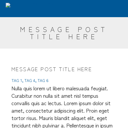
Skip
Advantages
Sustainability
Industries
to
main
Design
Resources
ET Seminar
AEC
content
MESSAGE POST
Search
TITLE HERE
MESSAGE POST TITLE HERE
TAG 1
TAG 4
TAG 6
Nulla quis lorem ut libero malesuada feugiat.
Curabitur non nulla sit amet nisl tempus
convallis quis ac lectus. Lorem ipsum dolor sit
amet, consectetur adipiscing elit. Proin eget
tortor risus. Mauris blandit aliquet elit, eget
tincidunt nibh pulvinar a. Pellentesque in ipsum